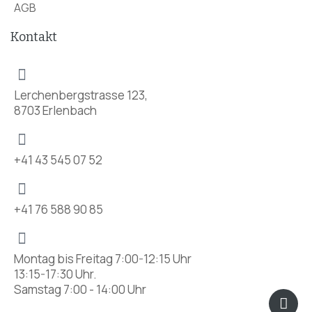
AGB
Kontakt
Lerchenbergstrasse 123,
8703 Erlenbach
+41 43 545 07 52
+41 76 588 90 85
Montag bis Freitag 7:00-12:15 Uhr
13:15-17:30 Uhr.
Samstag 7:00 - 14:00 Uhr
Icon
Fac
Ins
pho