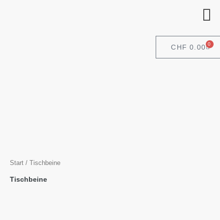
Zum
Inhalt
springen
0
CA
CHF
0.00
Start
/ Tischbeine
Tischbeine