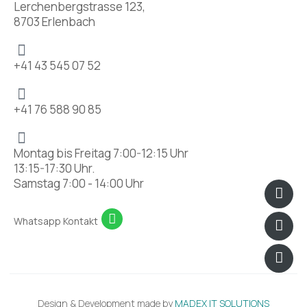
Lerchenbergstrasse 123,
8703 Erlenbach
+41 43 545 07 52
+41 76 588 90 85
Montag bis Freitag 7:00-12:15 Uhr
13:15-17:30 Uhr.
Samstag 7:00 - 14:00 Uhr
Icon
Fac
Ins
pho
han
Whatsapp Kontakt
Design & Development made by
MADEX IT SOLUTIONS