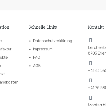
ation
Schnelle Links
Kontakt
e
Datenschutzerklärung
Lerchenbe
faktur
Impressum
8703 Erl
ukte
FAQ
p
AGB
+41 43 54
akt
andkosten
+41 76 58
Montag bi