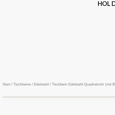
Zum
HOL D
Inhalt
springen
Start
/
Tischbeine
/
Edelstahl
/ Tischbein Edelstahl Quadratrohr (mit B