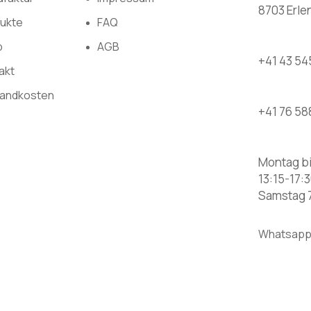
8703 Erl
ukte
FAQ
p
AGB
+41 43 54
akt
andkosten
+41 76 58
Montag bi
13:15-17:3
Samstag 7
Whatsapp