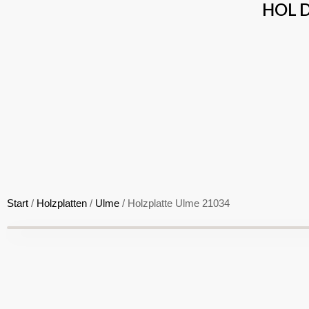
Zum
HOL D
Inhalt
springen
Start
/
Holzplatten
/
Ulme
/ Holzplatte Ulme 21034