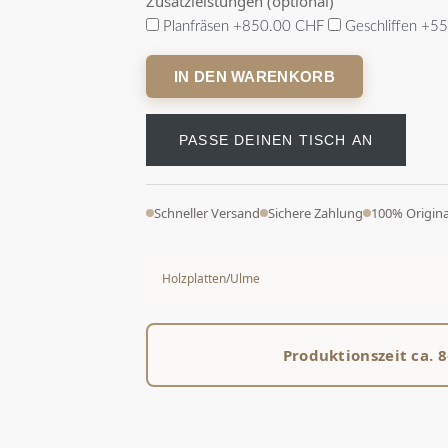
Zusatzleistungen (optional)
Planfräsen
+850.00 CHF
Geschliffen
+55
IN DEN WARENKORB
PASSE DEINEN TISCH AN
Schneller Versand
Sichere Zahlung
100% Origina
Holzplatten
/
Ulme
Produktionszeit ca. 