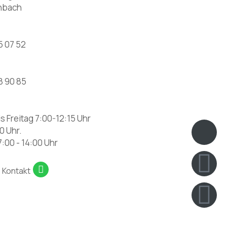
enbach
5 07 52
8 90 85
s Freitag 7:00-12:15 Uhr
Ic
F
I
0 Uhr.
:00 - 14:00 Uhr
p
 Kontakt
h