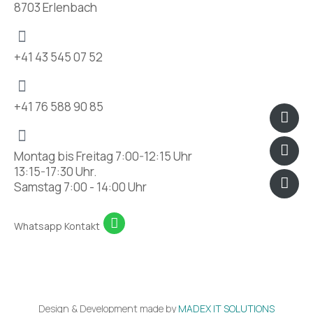
8703 Erlenbach
+41 43 545 07 52
+41 76 588 90 85
Icon
Fac
Ins
pho
han
Montag bis Freitag 7:00-12:15 Uhr
13:15-17:30 Uhr.
Samstag 7:00 - 14:00 Uhr
Whatsapp Kontakt
Design & Development made by
MADEX IT SOLUTIONS