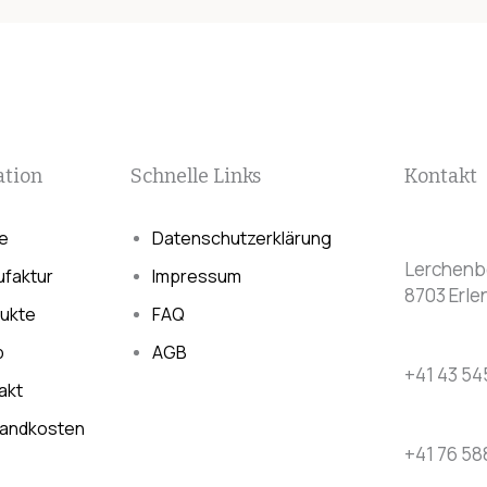
ation
Schnelle Links
Kontakt
e
Datenschutzerklärung
Lerchenbe
faktur
Impressum
8703 Erl
ukte
FAQ
p
AGB
+41 43 54
akt
andkosten
+41 76 58