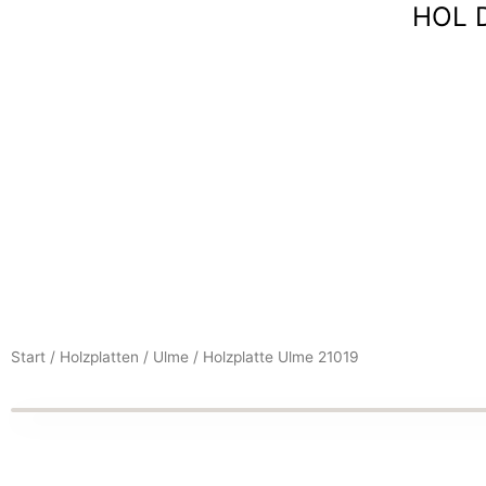
HOL 
Zum
Inhalt
springen
Start
/
Holzplatten
/
Ulme
/ Holzplatte Ulme 21019