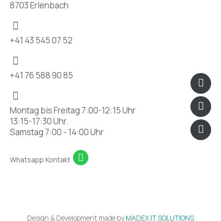
8703 Erlenbach
+41 43 545 07 52
+41 76 588 90 85
Icon
Fac
Ins
pho
han
Montag bis Freitag 7:00-12:15 Uhr
13:15-17:30 Uhr.
Samstag 7:00 - 14:00 Uhr
Whatsapp Kontakt
Design & Development made by
MADEX IT SOLUTIONS