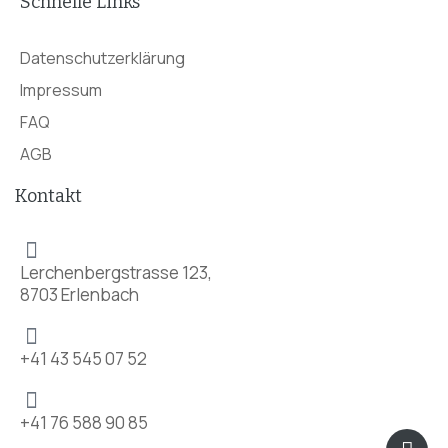
Schnelle Links
Datenschutzerklärung
Impressum
FAQ
AGB
Kontakt
Lerchenbergstrasse 123,
8703 Erlenbach
+41 43 545 07 52
+41 76 588 90 85
Icon
Fac
Ins